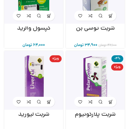
شربت توسی بن
کپسول والرید
34,900
تومان
64,000
تومان
42,100
تومان
-4%
ویژه
ویژه
شربت پلارگونیوم
شربت لیورید