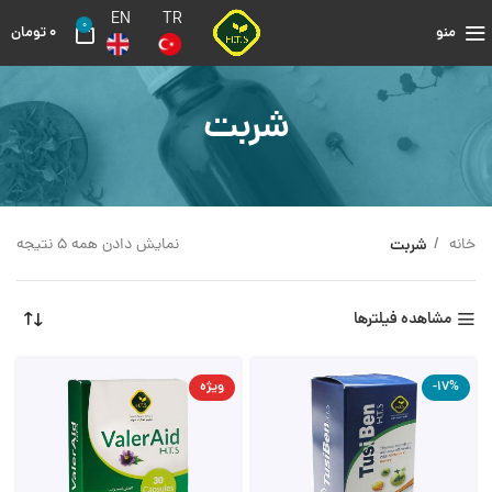
EN
TR
0
منو
0
تومان
شربت
خانه
شربت
نمایش دادن همه 5 نتیجه
مشاهده فیلترها
-17%
ویژه