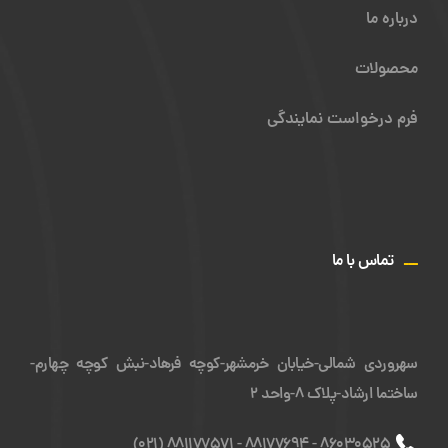
درباره ما
محصولات
فرم درخواست نمایندگی
ـــ
تماس با ما
سهروردی شمالی-خیابان خرمشهر-کوچه فرهاد-نبش کوچه چهارم-
ساختما ارشاد-پلاک ۸-واحد ۲
(021)
881177571
-
88177694
-
86030525